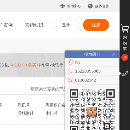
帮助中心
媒体合作
户案例
营销知识
登录
注册
购
物
车
投放顾问
0
Ivy
65 以
￥232.00 购买
中华网-快讯等
15220055089
613602342
号
腾讯号
凤凰客户端
趣头条
雪球财经
小红书