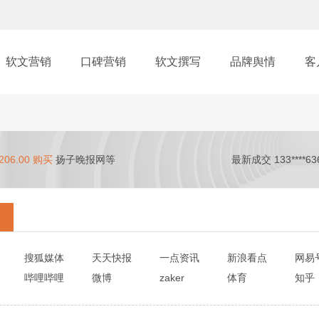
软文营销
口碑营销
软文撰写
品牌舆情
客
06.00 购买
扬子晚报网等
最新成交 133****63
搜狐媒体
天天快报
一点资讯
新浪看点
网易
哔哩哔哩
微博
zaker
体育
知乎