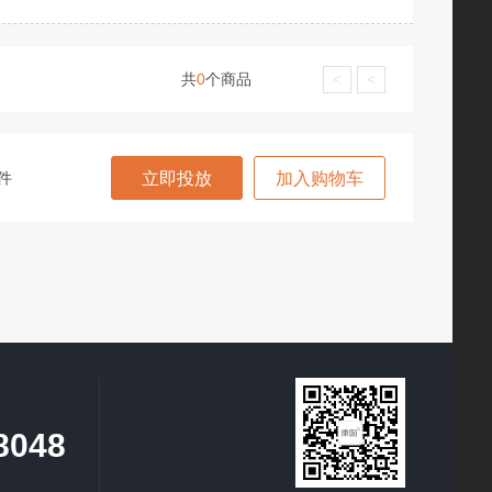
共
0
个商品
<
<
件
立即投放
加入购物车
8048