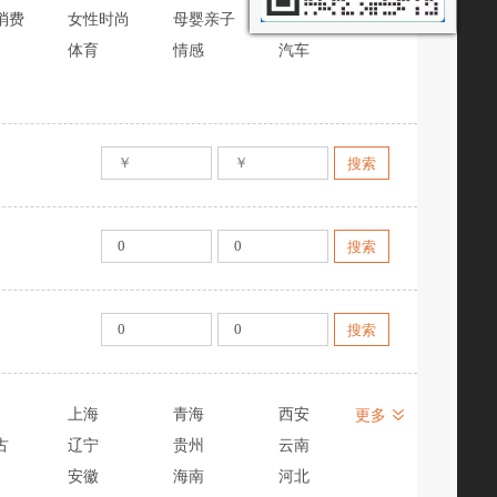
消费
女性时尚
母婴亲子
区块链
体育
情感
汽车
上海
青海
西安
更多
古
辽宁
贵州
云南
安徽
海南
河北