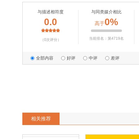
与描述相符度
与同类媒介相比
0.0
0%
高于
当前排名：第4719名
（0次评分）
全部内容
好评
中评
差评
相关推荐