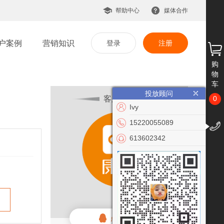
帮助中心
媒体合作
户案例
营销知识
登录
注册
购
物
车
投放顾问
客服咨询
0
Ivy
15220055089
613602342
余欢
点击联系客服