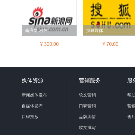
新浪网-科技
搜狐媒体
¥ 300.00
¥ 70.00
媒体资源
营销服务
服
新闻媒体发布
软文营销
帮
自媒体发布
口碑营销
营
口碑投放
品牌舆情
售
软文撰写