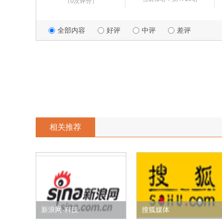
（0次评分）
全部内容
好评
中评
差评
相关推荐
新浪网-科技
搜狐媒体