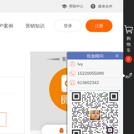
帮助中心
媒体合作
户案例
营销知识
登录
注册
购
物
车
投放顾问
客服咨询
0
Ivy
15220055089
613602342
余欢
点击联系客服