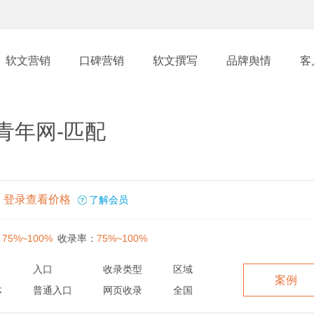
软文营销
口碑营销
软文撰写
品牌舆情
客
青年网-匹配
登录查看价格
了解会员
：
75%~100%
收录率：
75%~100%
入口
收录类型
区域
案例
体
普通入口
网页收录
全国