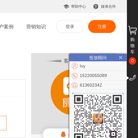
帮助中心
媒体合作
户案例
营销知识
登录
注册
购
物
车
投放顾问
客服咨询
0
Ivy
15220055089
613602342
余欢
点击联系客服