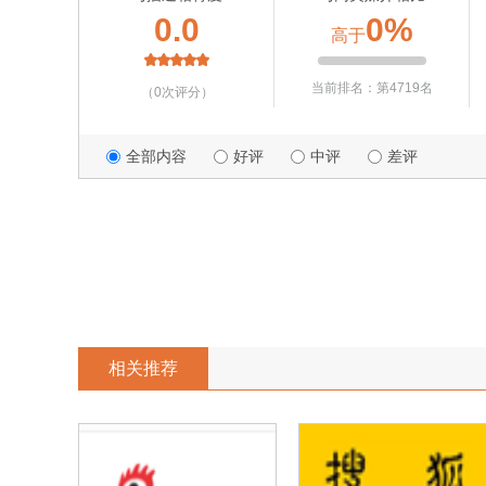
0.0
0%
高于
当前排名：第4719名
（0次评分）
全部内容
好评
中评
差评
相关推荐