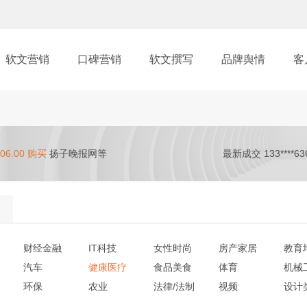
软文营销
口碑营销
软文撰写
品牌舆情
客
06.00 购买
扬子晚报网等
最新成交 133****63
财经金融
IT科技
女性时尚
房产家居
教育
汽车
健康医疗
食品美食
体育
机械
环保
农业
法律/法制
视频
设计