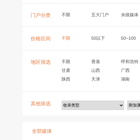
不限
五大门户
央级媒体
门户分类
不限
50以下
50~100
价格区间
不限
香港
呼和浩特
地区筛选
甘肃
山西
广西
陕西
天津
湖南
江苏
吉林
山东
其他筛选
全部媒体