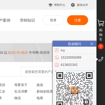
帮助中心
媒体合作
户案例
营销知识
登录
注册
购
物
车
投放顾问
0
Ivy
65 以
¥232.00 购买
中华网-快讯等
15220055089
613602342
培训
母婴亲子
旅游
文化艺术
工业
生活消费
新锐创投类
党建政务
类
物流
电商
VR/AR
公益慈善