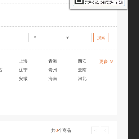
上海
青海
西安
更多
古
辽宁
贵州
云南
安徽
海南
河北
共
0
个商品
<
<