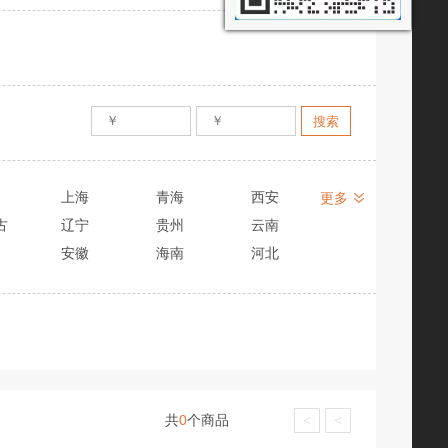
上海
青海
西安
更多
古
辽宁
贵州
云南
安徽
海南
河北
共
0
个商品
<
<