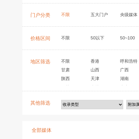
不限
五大门户
央级媒体
门户分类
不限
50以下
50~100
价格区间
不限
香港
呼和浩特
地区筛选
甘肃
山西
广西
陕西
天津
湖南
江苏
吉林
山东
其他筛选
全部媒体