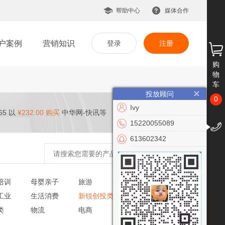
帮助中心
媒体合作
户案例
营销知识
登录
注册
购
物
车
投放顾问
0
Ivy
65 以
¥232.00 购买
中华网-快讯等
15220055089
613602342
培训
母婴亲子
旅游
文化艺术
工业
生活消费
新锐创投类
党建政务
类
物流
电商
VR/AR
公益慈善