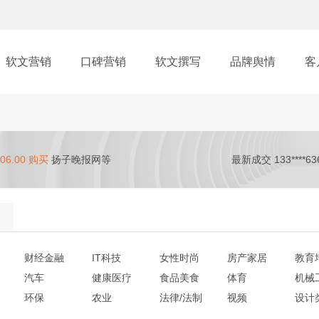
软文营销
口碑营销
软文撰写
品牌舆情
客
06.00 购买
扬子晚报网等
最新成交 133****63
财经金融
IT科技
女性时尚
房产家居
教育
汽车
健康医疗
食品美食
体育
机械
环保
农业
法律/法制
视频
设计