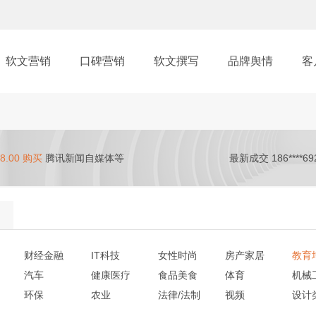
软文营销
口碑营销
软文撰写
品牌舆情
客
8.00 购买
腾讯新闻自媒体等
最新成交 186****69
财经金融
IT科技
女性时尚
房产家居
教育
汽车
健康医疗
食品美食
体育
机械
环保
农业
法律/法制
视频
设计