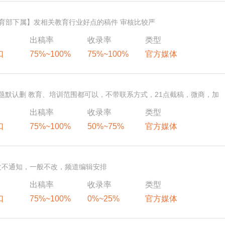
教育部下属】发相关教育行业好点的稿件 审核比较严
出稿率
收录率
类型
口
75%~100%
75%~100%
官方媒体
问题默认删 教育、培训范围都可以，不带联系方式，21点截稿，微商，加
民不包收录不包时效
出稿率
收录率
类型
口
75%~100%
50%~75%
官方媒体
改不通知，一般不改，频道编辑安排
出稿率
收录率
类型
口
75%~100%
0%~25%
官方媒体