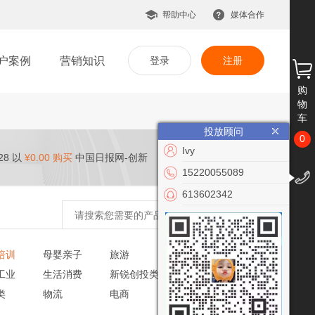
帮助中心
媒体合作
户案例
营销知识
登录
注册
购
物
车
投放顾问
0
Ivy
28 以
¥0.00 购买
中国日报网-创新
15220055089
613602342
培训
母婴亲子
旅游
文化艺术
工业
生活消费
新锐创投类
党建政务
类
物流
电商
VR/AR
公益慈善