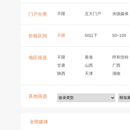
不限
五大门户
央级媒体
门户分类
不限
50以下
50~100
价格区间
不限
香港
呼和浩特
地区筛选
甘肃
山西
广西
陕西
天津
湖南
江苏
吉林
山东
其他筛选
全部媒体