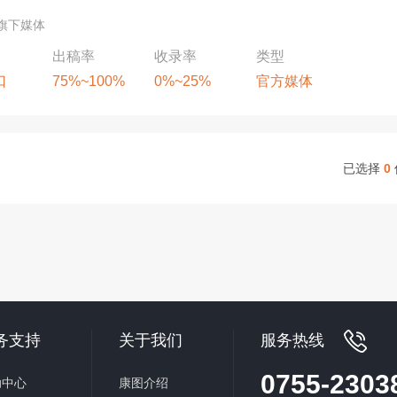
部旗下媒体
出稿率
收录率
类型
口
75%~100%
0%~25%
官方媒体
已选择
0
务支持
关于我们
服务热线
0755-2303
助中心
康图介绍