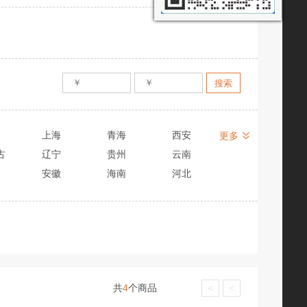
上海
青海
西安
更多
古
辽宁
贵州
云南
安徽
海南
河北
共
4
个商品
<
<