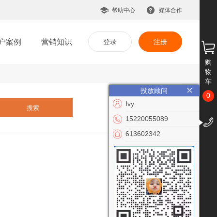
帮助中心
媒体合作
户案例
营销知识
登录
注册
购
物
车
投放顾问
0
Ivy
15220055089
613602342