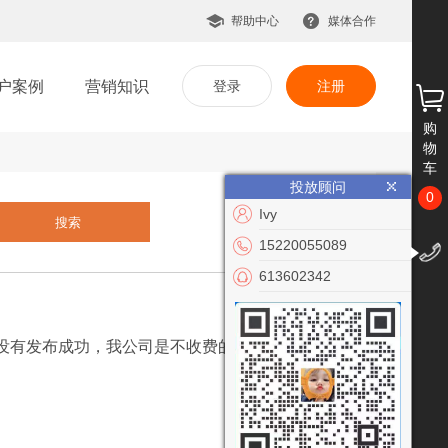
帮助中心
媒体合作
户案例
营销知识
登录
注册
购
物
车
投放顾问
0
Ivy
15220055089
613602342
没有发布成功，我公司是不收费的。