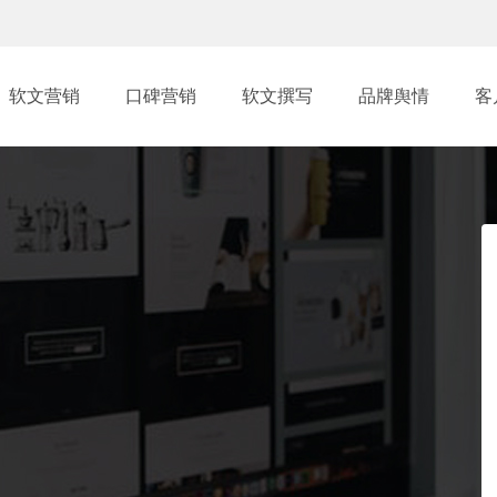
软文营销
口碑营销
软文撰写
品牌舆情
客