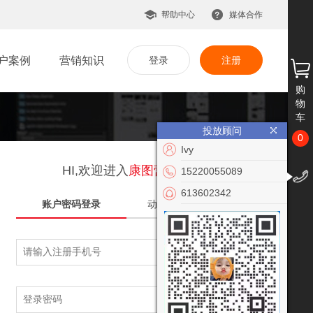
帮助中心
媒体合作
户案例
营销知识
登录
注册
购
物
车
投放顾问
0
Ivy
HI,欢迎进入
康图营销
！
15220055089
613602342
账户密码登录
动态验证码登录