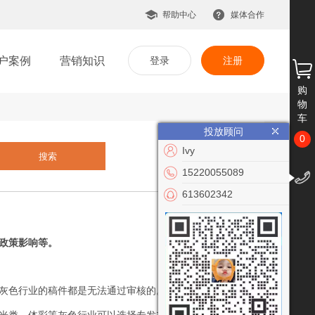
帮助中心
媒体合作
户案例
营销知识
登录
注册
购
物
车
投放顾问
0
Ivy
15220055089
613602342
政策影响等。
灰色行业的稿件都是无法通过审核的。