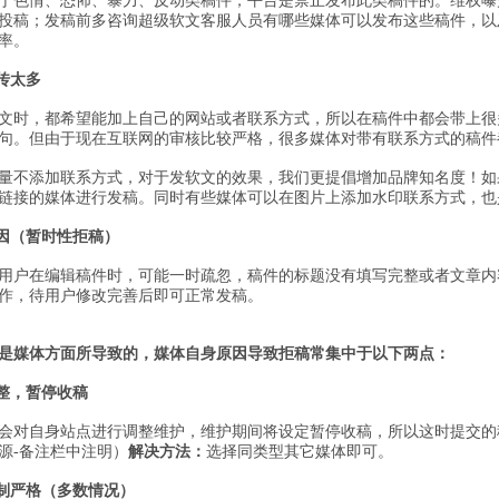
于色情、恐怖、暴力、反动类稿件，平台是禁止发布此类稿件的。维权曝
投稿；发稿前多咨询超级软文客服人员有哪些媒体可以发布这些稿件，以
率。
传太多
文时，都希望能加上自己的网站或者联系方式，所以在稿件中都会带上很
句。但由于现在互联网的审核比较严格，很多媒体对带有联系方式的稿件
量不添加联系方式，对于发软文的效果，我们更提倡增加品牌知名度！如
链接的媒体进行发稿。同时有些媒体可以在图片上添加水印联系方式，也
因（暂时性拒稿）
用户在编辑稿件时，可能一时疏忽，稿件的标题没有填写完整或者文章内
作，待用户修改完善后即可正常发稿。
是媒体方面所导致的，媒体自身原因导致拒稿常集中于以下两点：
整，暂停收稿
会对自身站点进行调整维护，维护期间将设定暂停收稿，所以这时提交的
源
-
备注栏中注明）
解决方法：
选择同类型其它媒体即可。
制严格（多数情况）