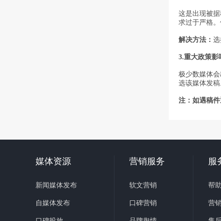
这是出现被据
求过于严格。
解决方法：
选
3.
重大政策影
极少数媒体会
选该媒体发稿
注：
如遇稿件
媒体资源
营销服务
服
新闻媒体发布
软文营销
帮
自媒体发布
口碑营销
营
口碑投放
品牌舆情
售