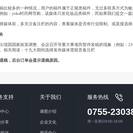
稿比较多的一种情况，用户的稿件属于正规类稿件，无过多联系方式为敏
例如：
yoka
时尚网导购，该媒体只发化妆品类稿件，而如果我们提交一篇
择媒体前，多关注备注栏的内容，查看媒体是否有行业限制。或直接选择
响
出现因国家政策调整、会议召开等重大事项而暂停发稿的现象（例如：
2
。相关阅读：十九大期间选择发布媒体需留意备注栏
退稿，
后台订单
会显示退稿原因。
务支持
关于我们
服务热线
0755-2303
助中心
康图介绍
周一至周日9:00-18:00
销分享
企业文化
后投诉
资讯中心