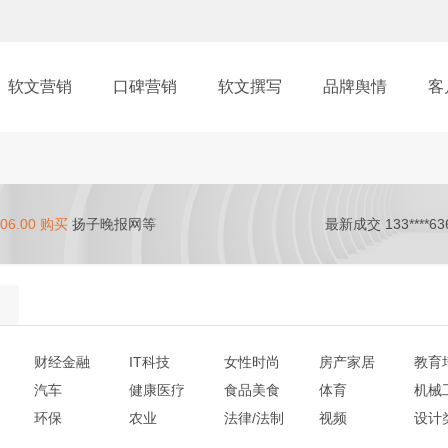
软文营销
口碑营销
软文撰写
品牌舆情
客
06.00 购买
扬子晚报网等
最新成交 133****63
财经金融
IT科技
女性时尚
房产家居
教育
汽车
健康医疗
食品美食
体育
机械
环保
农业
法律/法制
视频
设计