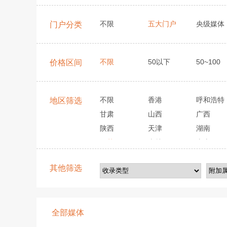
不限
五大门户
央级媒体
门户分类
不限
50以下
50~100
价格区间
不限
香港
呼和浩特
地区筛选
甘肃
山西
广西
陕西
天津
湖南
江苏
吉林
山东
其他筛选
全部媒体