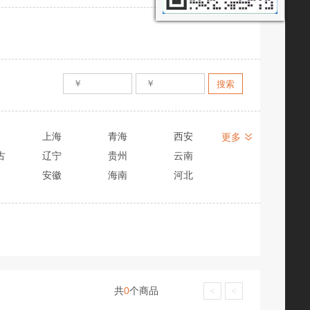
上海
青海
西安
更多
古
辽宁
贵州
云南
安徽
海南
河北
共
0
个商品
<
<