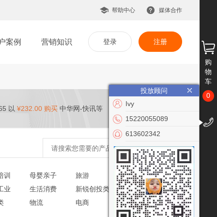
帮助中心
媒体合作
户案例
营销知识
登录
注册
购
物
车
投放顾问
0
Ivy
65 以
¥232.00 购买
中华网-快讯等
15220055089
613602342
培训
母婴亲子
旅游
文化艺术
工业
生活消费
新锐创投类
党建政务
类
物流
电商
VR/AR
公益慈善