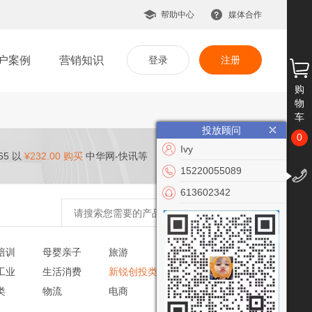
帮助中心
媒体合作
户案例
营销知识
登录
注册
购
物
车
投放顾问
0
Ivy
65 以
¥232.00 购买
中华网-快讯等
15220055089
613602342
培训
母婴亲子
旅游
文化艺术
工业
生活消费
新锐创投类
党建政务
类
物流
电商
VR/AR
公益慈善