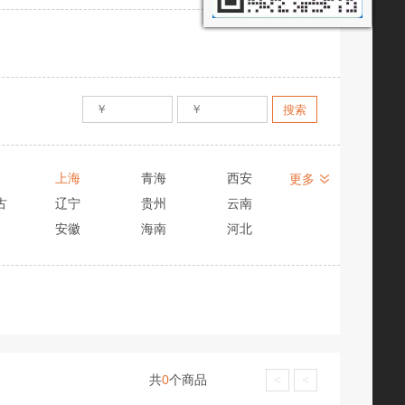
上海
青海
西安
更多
古
辽宁
贵州
云南
安徽
海南
河北
共
0
个商品
<
<