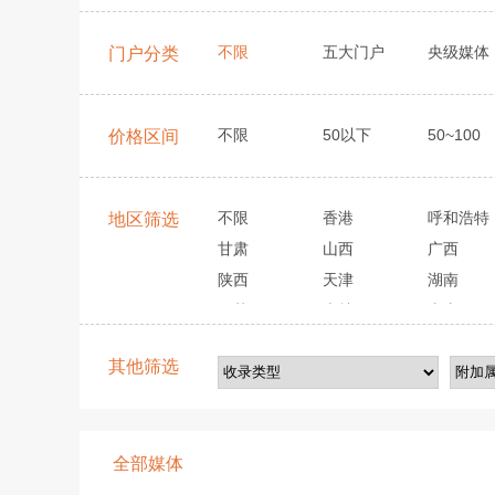
不限
五大门户
央级媒体
门户分类
不限
50以下
50~100
价格区间
不限
香港
呼和浩特
地区筛选
甘肃
山西
广西
陕西
天津
湖南
江苏
吉林
山东
其他筛选
全部媒体