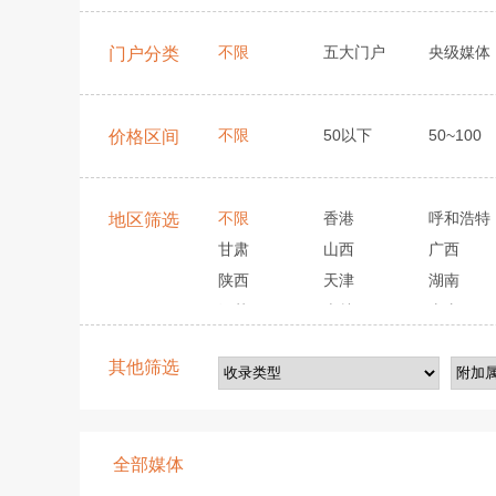
不限
五大门户
央级媒体
门户分类
不限
50以下
50~100
价格区间
不限
香港
呼和浩特
地区筛选
甘肃
山西
广西
陕西
天津
湖南
江苏
吉林
山东
其他筛选
全部媒体