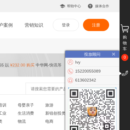
帮助中心
媒体合作
户案例
营销知识
登录
注册
购
物
车
投放顾问
0
Ivy
65 以
¥232.00 购买
中华网-快讯等
15220055089
613602342
培训
母婴亲子
旅游
文化艺术
工业
生活消费
新锐创投类
党建政务
类
物流
电商
VR/AR
公益慈善