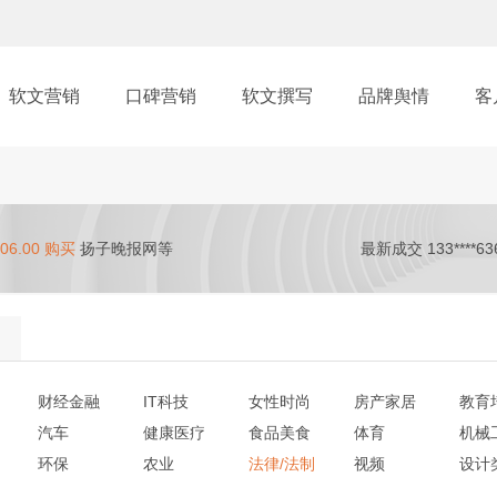
软文营销
口碑营销
软文撰写
品牌舆情
客
06.00 购买
扬子晚报网等
最新成交 133****63
财经金融
IT科技
女性时尚
房产家居
教育
汽车
健康医疗
食品美食
体育
机械
环保
农业
法律/法制
视频
设计