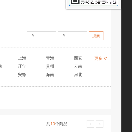
上海
青海
西安
更多
古
辽宁
贵州
云南
安徽
海南
河北
共
10
个商品
<
<